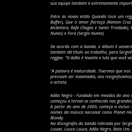
sua equipe também é extremamente important
Entre as novas estão Quando toca um regg
Buffer), Que o amor floresça (Ramon Cruz 
Alcântara, Rafa Chagas e Samir Trindade), 
Nunes) e Fora (Sergio Nunes).
De acordo com a banda, o álbum é universa
também dá título ao trabalho, para Serginh
reggae. “O Adão é levante e lute que você va
“A palavra é maturidade. Tivermos que nos 
precisam ser levantadas, nos resignificamo
o artista.
Adão Negro - Fundado em meados do ano de
começou a tornar-se conhecido nas grandes 
A partir do ano de 2000, começa a incluir 
nomes da música nacional como Planet Hemp,
Blondy.
Na discografia da banda liderada por Serg
Louvei, Louco Louco, Adão Negro, Bota Um,