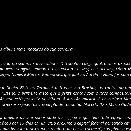
 álbuns mais maduros da sua carreira.
egro lança seu mais novo álbum. O trabalho chega quatro anos depois 
o Ivete Sangalo, Ramon Cruz, Tenison Del Rey, Peu Del Rey, Fábio Al
rgio Nunes e Marcos Guimarães, que junto a Aurelino Fábio formam a
r Daniel Félix no Zeroneutro Studios em Brasília, do cantor Alexand
Este foi o primeiro disco que a gente contou com outros compositore
ção que está presente no álbum. A direção musical é do carioca Marc
 de diversos segmentos a exemplo de Toquinho, Marcelo D2 e Maria Gadú
ficamente para a sonoridade do reggae e que tem toda equipe amb
 ficou por 15 dias em um sítio próximo à capital federal pensando em 
 que fez este o disco mais maduro da nossa carreira”, completa o voc