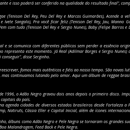
e e isso poderá ser conferido na qualidade do resultado final”, comp
ae (Tenison Del Rey, Peu Del Rey e Marcos Guimarães), Acende a vel
e Ivete Sangalo), Pra você ficar feliz (Tenison Del Rey, Jau, Manno 
Vem com tudo (Tenison Del Rey e Sergio Nunes), Baby (Felipe Barros e
l e se comunica com diferentes públicos sem perder a essência origin
o representa este momento. Já Real (Adilmar Borges e Sergio Nunes) apr
i conseguir”, disse Serginho.
reescrever, fomos mais autênticos e fiéis ao nosso tempo. São novas l
s, mas continuamos lutando pelo amor. Aqui um álbum de reggae brasil
 1996, o Adão Negro gravou dois anos depois o primeiro disco. Impu
capitais do país.
na agenda cidades de diversos estados brasileiros desde Fortaleza a 
 Natiruts, Cássia Eller e Capital Inicial, além de ícones internacion
inho, álbuns como Adão Negro e Pele Negra se tornaram os grandes su
 Boa Malandragem, Feed Back e Pele Negra.